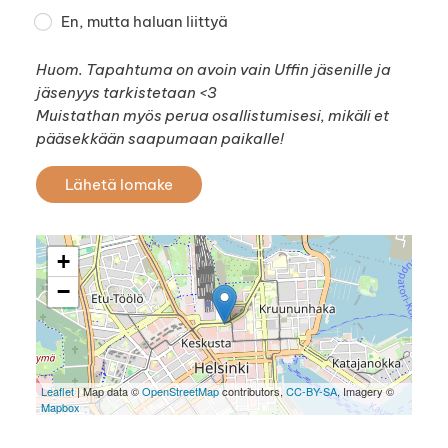
En, mutta haluan liittyä
Huom. Tapahtuma on avoin vain Uffin jäsenille ja
jäsenyys tarkistetaan <3
Muistathan myös perua osallistumisesi, mikäli et
pääsekkään saapumaan paikalle!
Lähetä lomake
+
−
Leaflet
| Map data ©
OpenStreetMap
contributors,
CC-BY-SA
, Imagery ©
Mapbox