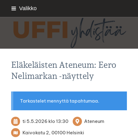
Siirry
Valikko
sivun
sisältöön
Sivuston etusivulle
Eläkeläisten Ateneum: Eero
Nelimarkan -näyttely
Tarkastelet mennyttä tapahtumaa.
ti 5.5.2026
klo 13:30
Ateneum
Kaivokatu 2, 00100 Helsinki