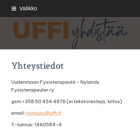
Siirry
Valikko
sivun
sisältöön
Sivuston etusivulle
Yhteystiedot
Uudenmaan Fysioterapeutit - Nylands
Fysioterapeuter ry
gsm +358 50 454 4878 (ei tekstiviestejä, kiitos)
email:
toimisto@uffi.fi
Y-tunnus: 1460584-4