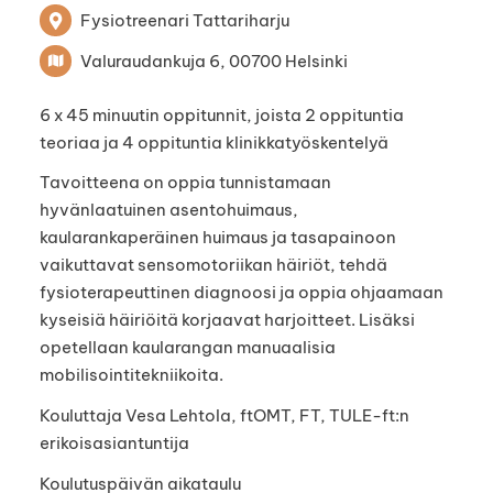
Fysiotreenari Tattariharju
Valuraudankuja 6, 00700 Helsinki
6 x 45 minuutin oppitunnit, joista 2 oppituntia
teoriaa ja 4 oppituntia klinikkatyöskentelyä
Tavoitteena on oppia tunnistamaan
hyvänlaatuinen asentohuimaus,
kaularankaperäinen huimaus ja tasapainoon
vaikuttavat sensomotoriikan häiriöt, tehdä
fysioterapeuttinen diagnoosi ja oppia ohjaamaan
kyseisiä häiriöitä korjaavat harjoitteet. Lisäksi
opetellaan kaularangan manuaalisia
mobilisointitekniikoita.
Kouluttaja Vesa Lehtola, ftOMT, FT, TULE-ft:n
erikoisasiantuntija
Koulutuspäivän aikataulu