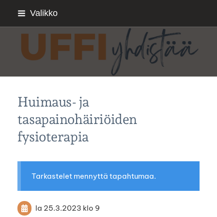
Siirry
Valikko
sivun
sisältöön
Sivuston etusivulle
Huimaus- ja
tasapainohäiriöiden
fysioterapia
Tarkastelet mennyttä tapahtumaa.
la 25.3.2023
klo 9