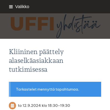
Siirry
Valikko
sivun
sisältöön
Sivuston etusivulle
Kliininen päättely
alaselkäasiakkaan
tutkimisessa
Tarkastelet mennyttä tapahtumaa.
to 12.9.2024
klo 18:30
–
19:30