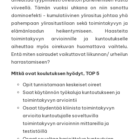
viiveellä. Tämän vuoksi uhkana on niin sanottu
dominoefekti - kumulatiivinen ylirasitus johtaa yhä
pahempaan ylirasitustilaan sekä toimintakyvyn ja
elämänlaadun heikentymiseen. Haasteita
toimintakyvyn arvioinnille ja kuntoutukselle
aiheuttaa myös oirekuvan huomattava vaihtelu.
Entä miten sairaudet vaikuttavat liikunnan/ urheilun
harrastamiseen?
Mitkä ovat koulutuksen hyödyt, TOP 5
Opit tunnistamaan keskeiset oireet
Saat käytännön työkaluja kuntoutukseen ja
toimintakyvyn arviointii
Osaat täydentää kliinista toimintakyvyn
arvioita kuntoutujalle soveltuvilla
toimintakyvyn arvioinnin mittareilla ja
testistöillä
Osaat soveltaa harjoittelua kuntoutujan