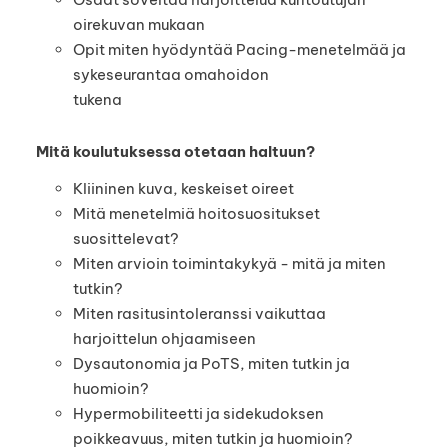
oirekuvan mukaan
Opit miten hyödyntää Pacing-menetelmää ja
sykeseurantaa omahoidon
tukena
Mitä koulutuksessa otetaan haltuun?
Kliininen kuva, keskeiset oireet
Mitä menetelmiä hoitosuositukset
suosittelevat?
Miten arvioin toimintakykyä - mitä ja miten
tutkin?
Miten rasitusintoleranssi vaikuttaa
harjoittelun ohjaamiseen
Dysautonomia ja PoTS, miten tutkin ja
huomioin?
Hypermobiliteetti ja sidekudoksen
poikkeavuus, miten tutkin ja huomioin?