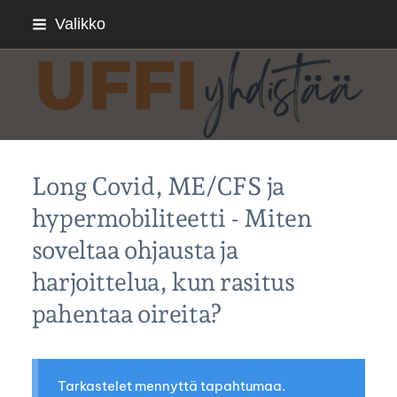
Siirry
Valikko
sivun
sisältöön
Sivuston etusivulle
Long Covid, ME/CFS ja
hypermobiliteetti - Miten
soveltaa ohjausta ja
harjoittelua, kun rasitus
pahentaa oireita?
Tarkastelet mennyttä tapahtumaa.