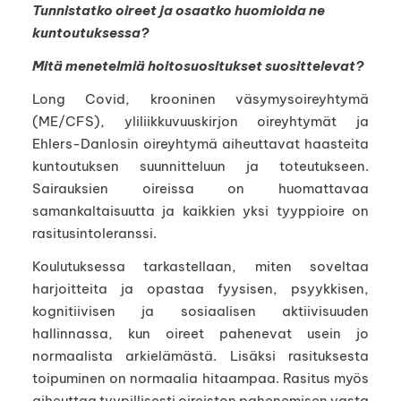
Tunnistatko oireet ja osaatko huomioida ne
kuntoutuksessa?
Mitä menetelmiä hoitosuositukset suosittelevat?
Long Covid, krooninen väsymysoireyhtymä
(ME/CFS), yliliikkuvuuskirjon oireyhtymät ja
Ehlers-Danlosin oireyhtymä aiheuttavat haasteita
kuntoutuksen suunnitteluun ja toteutukseen.
Sairauksien oireissa on huomattavaa
samankaltaisuutta ja kaikkien yksi tyyppioire on
rasitusintoleranssi.
Koulutuksessa tarkastellaan, miten soveltaa
harjoitteita ja opastaa fyysisen, psyykkisen,
kognitiivisen ja sosiaalisen aktiivisuuden
hallinnassa, kun oireet pahenevat usein jo
normaalista arkielämästä. Lisäksi rasituksesta
toipuminen on normaalia hitaampaa. Rasitus myös
aiheuttaa tyypillisesti oireiston pahenemisen vasta