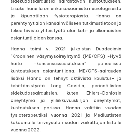
sidekudossairauksia sairastavan kuntoutukseen.
Lisäksi hänellä on erikoisosaamista neurologisesta
ja kipupotilaan fysioterapiasta. Hanna on
perehtynyt alan kansainväliseen tutkimustietoon ja
tekee tiivistä yhteistyötä alan koti- ja ulkomaisten
asiantuntijoiden kanssa.
Hanna toimi v. 2021 julkaistun Duodecimin
”Krooninen väsymysoireyhtymä (ME/CFS) -Hyvä
hoito -konsensussuosituksen” paneelissa
kuntoutuksen asiantuntijana. ME/CFS-sairauden
lisäksi Hanna on tehnyt aktiivista koulutus- ja
kehittämistyötä Long Covidin, perinnöllisten
sidekudossairauksien, kuten Ehlers-Danlosin
oireyhtymä ja yliliikkuvuuskirjon oireyhtymät,
kuntoutuksen parissa. Hanna valittiin vuoden
fysioterapeutiksi vuonna 2021 ja Mediuutisten
kokoamalle terveysalan sadan vaikuttajan listalle
vuonna 2022.