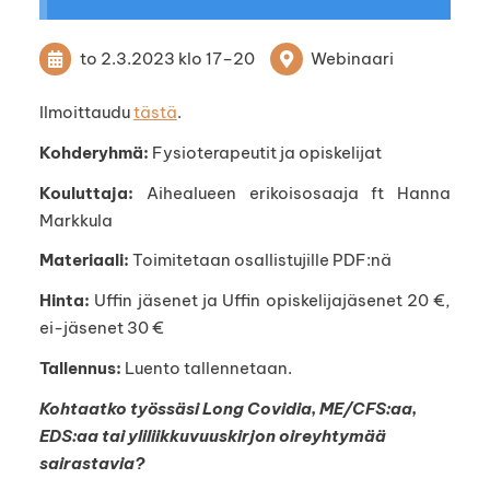
to 2.3.2023
klo 17
–
20
Webinaari
Ilmoittaudu
tästä
.
Kohderyhmä:
Fysioterapeutit ja opiskelijat
Kouluttaja:
Aihealueen erikoisosaaja
ft Hanna
Markkula
Materiaali:
Toimitetaan osallistujille PDF:nä
Hinta:
Uffin jäsenet ja Uffin opiskelijajäsenet 20 €,
ei-jäsenet 30 €
Tallennus:
Luento tallennetaan.
Kohtaatko työssäsi Long Covidia, ME/CFS:aa,
EDS:aa tai yliliikkuvuuskirjon oireyhtymää
sairastavia?