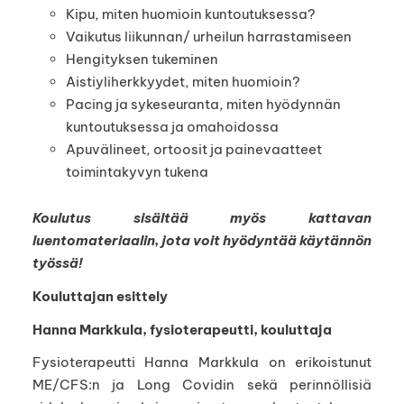
Kipu, miten huomioin kuntoutuksessa?
Vaikutus liikunnan/ urheilun harrastamiseen
Hengityksen tukeminen
Aistiyliherkkyydet, miten huomioin?
Pacing ja sykeseuranta, miten hyödynnän
kuntoutuksessa ja omahoidossa
Apuvälineet, ortoosit ja painevaatteet
toimintakyvyn tukena
Koulutus sisältää myös kattavan
luentomateriaalin, jota voit hyödyntää käytännön
työssä!
Kouluttajan esittely
Hanna Markkula, fysioterapeutti, kouluttaja
Fysioterapeutti Hanna Markkula on erikoistunut
ME/CFS:n ja Long Covidin sekä perinnöllisiä